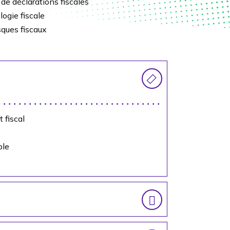
 de déclarations fiscales
logie fiscale
isques fiscaux
 fiscal
ble