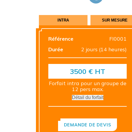
INTRA
SUR MESURE
Référence
FI0001
Durée
2 jours (14 heures)
3500 € HT
Forfait intra pour un groupe de
12 pers max.
Détail du forfait
Le TARIF INTRA comprend :
PRÉPARATION et
CONCEPTION
DEMANDE DE DEVIS