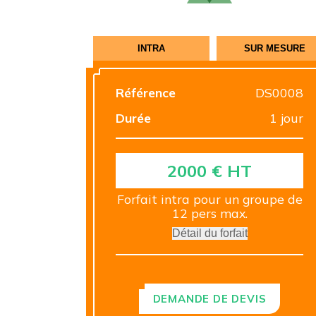
INTRA
SUR MESURE
Référence
DS0008
Durée
1 jour
2000 € HT
Forfait intra pour un groupe de
12 pers max.
Détail du forfait
Le TARIF INTRA comprend :
PRÉPARATION et
CONCEPTION
DEMANDE DE DEVIS