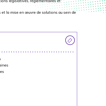
ions législatives, réglementaires et
 et la mise en œuvre de solutions au sein de
s
aines
les