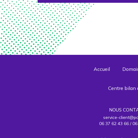
PENDANT ET À
L’ISSUE DE LA
FORMATION :
Émargement, évaluations
des ACQUIS et évaluation
de la formation
APRÈS LA
FORMATION :
envoi du support
Accueil
Domain
dématérialisé (+ documents
annexes s’il y a lieu), envoi
des documents post
Centre bilan
formation au responsable
formation, envoi des
certificats et attestations
NOUS CONT
des ACQUIS
service-client@po
Le forfait intra ne comprend
06 37 62 43 66 / 06
pas les frais de déplacements,
d’hébergements et de