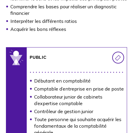
ACQUIS et évaluation de la
formation
Comprendre les bases pour réaliser un diagnostic
financier
APRÈS LA
Interpréter les différents ratios
FORMATION :
Acquérir les bons réflexes
envoi du support dématérialisé (+
documents annexes s’il y a lieu),
envoi des documents post
formation au responsable
PUBLIC
formation, envoi des certificats et
attestations des ACQUIS
Le forfait inter ne comprend pas les
Débutant en comptabilité
frais de déplacements,
d’hébergements et de restauration de
Comptable d’entreprise en prise de poste
l’intervenant
Collaborateur junior de cabinets
d’expertise comptable
Contrôleur de gestion junior
Toute personne qui souhaite acquérir les
fondamentaux de la comptabilité
générale