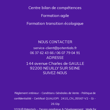
projets de mise en œuvre de système de
travers des exemples concrets (sens,
finance d’entreprise, mise en place
Centre bilan de compétences
interprétation)
d’indicateurs de résultat, de performance
Formation agile
Ses qualités d’analyse, de synthèse et
Formation transition écologique
son expérience professionnelle seront
Séquence 4 : Analyser les impacts, les
utilisées lors du face à face pédagogique
tisques liés aux principaux postes
comptables
NOUS CONTACTER
service-client@potentials.fr
Séquence 5 : Intégrer les notions clefs
06 37 62 43 66 / 06 07 79 04 91
(endettement, trésorerie, rentabilité)
ADRESSE
144 avenue Charles de GAULLE
Séquence 6 : Préparer les éléments pour
92200 NEUILLY SUR SEINE
formaliser un diagnostic
SUIVEZ-NOUS
Séquence 7 : Comprendre les principaux
choix de gestion :
Règlement intérieur
-
Conditions Générales de Vente
-
Politique de
Comprendre la signification de la
confidentialité
-
Certificat QUALIOPI : 2410_CN_05567-V2
-
Gi
-
capacité d'autofinancement (CAF)
26.GIp
Gérer les éléments de décisions
2026 © Potentials - Design graphique & Développement :
Made for