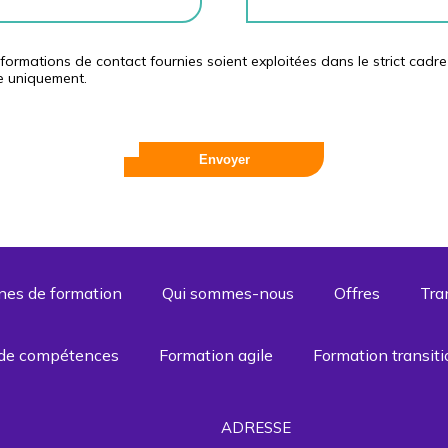
informations de contact fournies soient exploitées dans le strict c
e uniquement.
es de formation
Qui sommes-nous
Offres
Tra
 de compétences
Formation agile
Formation transiti
ADRESSE