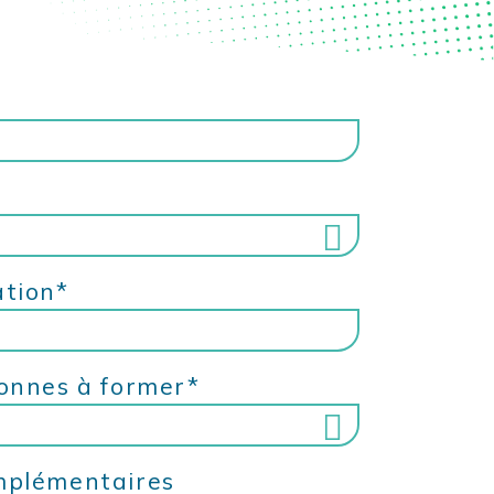
ation*
 de 250 salariés
e 250 salariés
sonnes à former*
mplémentaires